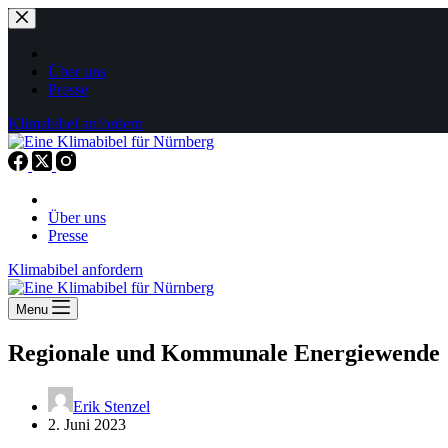
Zum
Inhalt
springen
Über uns
Presse
Klimabibel anfordern
Über uns
Presse
Klimabibel anfordern
Menu
Regionale und Kommunale Energiewende
Erik Stenzel
2. Juni 2023