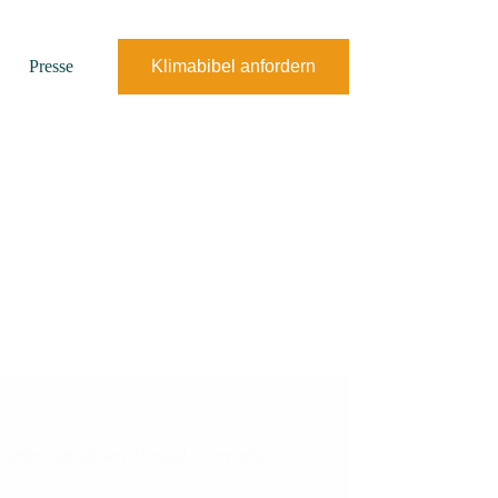
Presse
Klimabibel anfordern
 werden, um diesen Zustand zu erreichen?