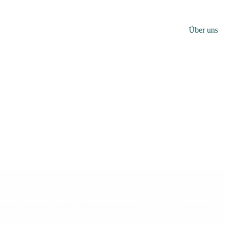
Über uns
dir deinen Wohnort zukunftsfähig und lebenswert vor? 3. Was muss getan